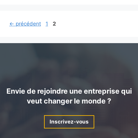
Page
Page
←
précédent
1
2
Envie de rejoindre une entreprise qui
veut changer le monde ?
Inscrivez-vous