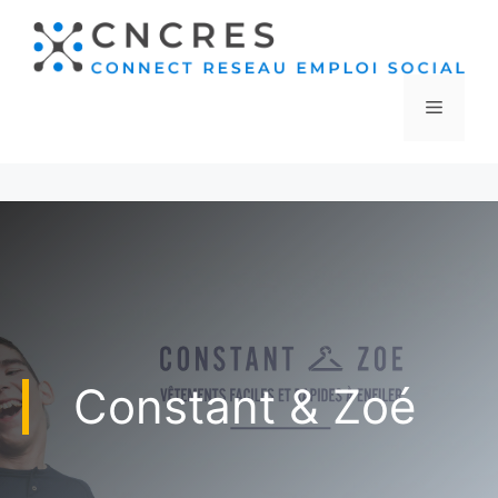
Aller
au
contenu
Menu
Constant & Zoé